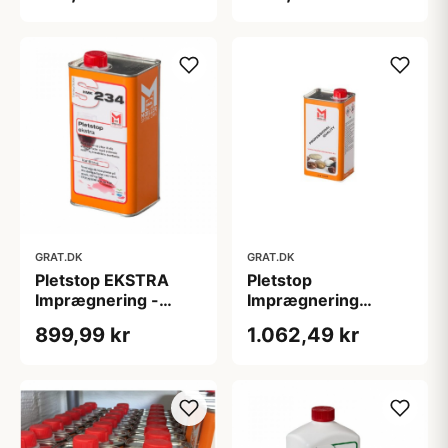
GRAT.DK
GRAT.DK
Pletstop EKSTRA
Pletstop
Imprægnering -
Imprægnering
S234 - 1000 ml
Premium med
899,99 kr
1.062,49 kr
farveforstærker -
S748 - 1000 ml