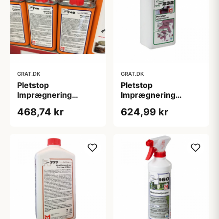
GRAT.DK
GRAT.DK
Pletstop
Pletstop
Imprægnering
Imprægnering
Premium med
vandbaseret - S232
468,74 kr
624,99 kr
farveforstærker -
- 1000 ml
S748 - 250 ml