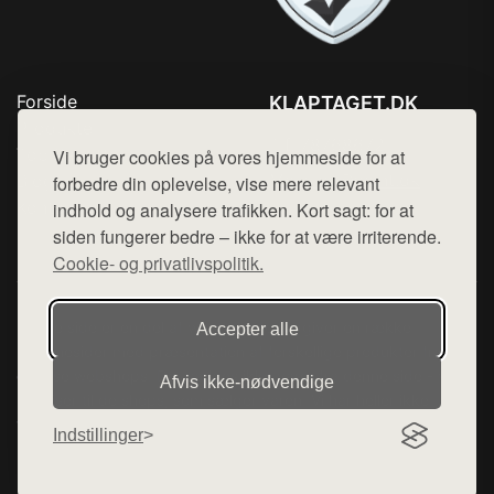
Forside
KLAPTAGET.DK
Produkter
Tlf. 78768672
Top Rabatter
Vi bruger cookies på vores hjemmeside for at
Mail:
hej@want.dk
Blog
forbedre din oplevelse, vise mere relevant
Kontakt
indhold og analysere trafikken. Kort sagt: for at
Cookie- og privatlivspolitik
siden fungerer bedre – ikke for at være irriterende.
Cookie- og privatlivspolitik.
Denne side er en del af want.dk, der udgiver en række
Accepter alle
hjemmesider med præsentation af forskellige produkter fra
diverse webshops. Der sælges ikke varer fra denne side - vi
Afvis ikke‑nødvendige
henviser til de shops, som sælger varen. Vi har heller ikke
varerne på lager.
Indstillinger
© 2026 klaptaget.dk. Alle rettigheder forbeholdes.