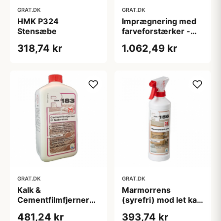
GRAT.DK
GRAT.DK
HMK P324
Imprægnering med
Stensæbe
farveforstærker -
S235 - 1000 ml
318,74 kr
1.062,49 kr
GRAT.DK
GRAT.DK
Kalk &
Marmorrens
Cementfilmfjerner
(syrefri) mod let kalk
(Koncentreret) -
m.m. - R516 - 500
481,24 kr
393,74 kr
R183 - 1000 ml
ml