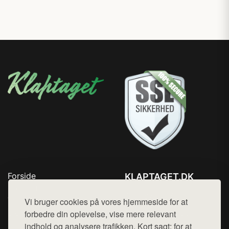
Forside
KLAPTAGET.DK
Produkter
Tlf. 78768672
Top Rabatter
Vi bruger cookies på vores hjemmeside for at
Mail:
hej@want.dk
Blog
forbedre din oplevelse, vise mere relevant
Kontakt
indhold og analysere trafikken. Kort sagt: for at