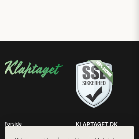
Forside
KLAPTAGET.DK
Produkter
Tlf. 78768672
Top Rabatter