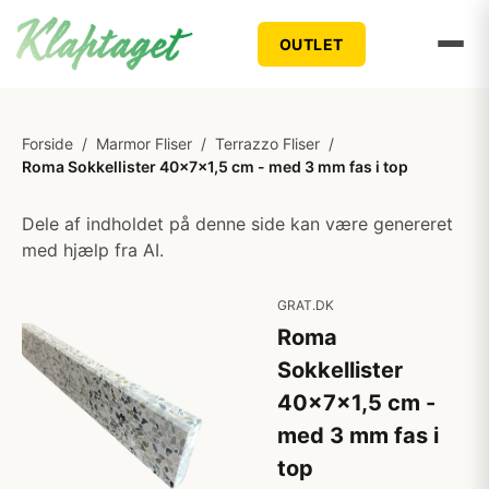
OUTLET
Forside
/
Marmor Fliser
/
Terrazzo Fliser
/
Roma Sokkellister 40x7x1,5 cm - med 3 mm fas i top
Dele af indholdet på denne side kan være genereret
med hjælp fra AI.
GRAT.DK
Roma
Sokkellister
40x7x1,5 cm -
med 3 mm fas i
top