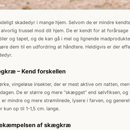
deligt skadedyr i mange hjem. Selvom de er mindre kendte 
lvorlig trussel mod dit hjem. De er kendt for at forårsage
tiler og tapet, og de kan gå i mel og lignende madprodukte
øre dem til en udfordring at håndtere. Heldigvis er der effe
edyr.
ægkræ – Kend forskellen
ke, vingeløse insekter, der er mest aktive om natten, men
 dagen. De er større og mere “skægget” end sølvfiksen, og k
k er mindre og mere strømlinede, lysere i farven, og generel
r kun op til 1-1,5 cm. lange.
i bekæmpelsen af skægkræ