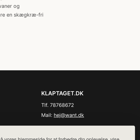
 vaner og
kre en skægkræ-fri
KLAPTAGET.DK
Tlf. 78768672
Mail:
hej@want.dk
Cookie- og privatlivspolitik
å vores hjemmeside for at forbedre din oplevelse, vise