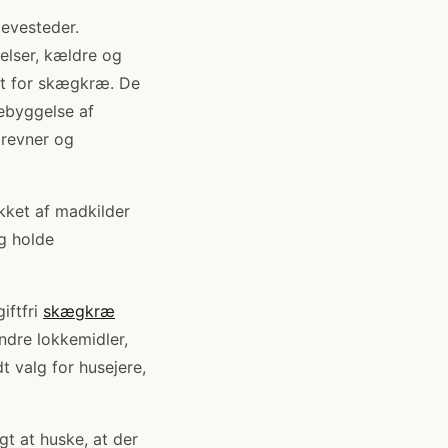
levesteder.
elser, kældre og
ivt for skægkræ. De
rebyggelse af
 revner og
ukket af madkilder
g holde
iftfri
skægkræ
ndre lokkemidler,
dt valg for husejere,
gt at huske, at der