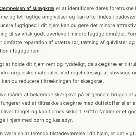
kæmpelsen af skægkræ
er at identificere deres foretrukne 
rme og let fugtige omgivelser og kan ofte findes i badevær
ucere fugtighed i dit hjem kan du gøre det mindre attrakt
ng til sølvfisk godt overleve i mindre fugtige områder. Fo
 omfatte reparation af utætte rør, tætning af gulvlister og
tion i fugtige rum.
gt at holde dit hjem rent og ryddeligt, da skægkræ er tiltr
dre organiske materialer. Ved regelmæssigt at støvsuge o
kan du reducere tiltrækningen for skægkræ.
tive måder at bekæmpe skægkræ på er gennem brugen af g
r fungerer ved at tiltrække skægkræ med duftstoffer eller a
bliver fanget og kan fjernes sikkert. Giftfri fælder er et go
uge i hjem med børn og kæledyr.
ære en irriterende tilstedeværelse i dit hjem, er det vigti