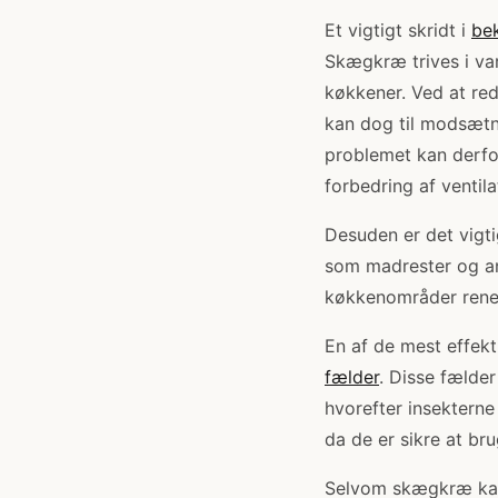
Et vigtigt skridt i
be
Skægkræ trives i va
køkkener. Ved at red
kan dog til modsætni
problemet kan derfor
forbedring af ventila
Desuden er det vigti
som madrester og an
køkkenområder rene 
En af de mest effek
fælder
. Disse fælde
hvorefter insekterne 
da de er sikre at br
Selvom skægkræ kan v