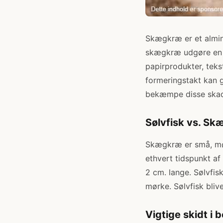
Skægkræ er et almin
skægkræ udgøre en a
papirprodukter, teks
formeringstakt kan g
bekæmpe disse skad
Sølvfisk vs. Sk
Skægkræ er små, mør
ethvert tidspunkt af
2 cm. lange. Sølvfis
mørke. Sølvfisk blive
Vigtige skidt 