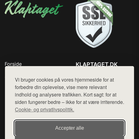
Forside
KLAPTAGET.DK
Produkter
Tlf. 78768672
Top Rabatter
Vi bruger cookies på vores hjemmeside for at
Mail:
hej@want.dk
Blog
forbedre din oplevelse, vise mere relevant
Kontakt
indhold og analysere trafikken. Kort sagt: for at
Cookie- og privatlivspolitik
siden fungerer bedre – ikke for at være irriterende.
Cookie- og privatlivspolitik.
Denne side er en del af want.dk, der udgiver en række
Accepter alle
hjemmesider med præsentation af forskellige produkter fra