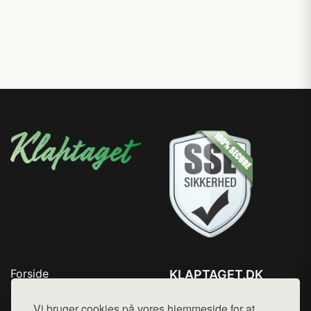
Forside
KLAPTAGET.DK
Produkter
Tlf. 78768672
Top Rabatter
Vi bruger cookies på vores hjemmeside for at