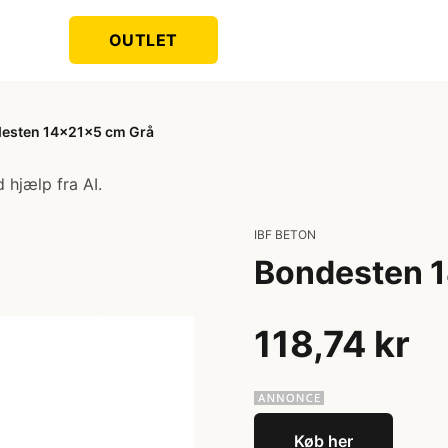
OUTLET
esten 14x21x5 cm Grå
 hjælp fra AI.
IBF BETON
Bondesten 
118,74 kr
Køb her