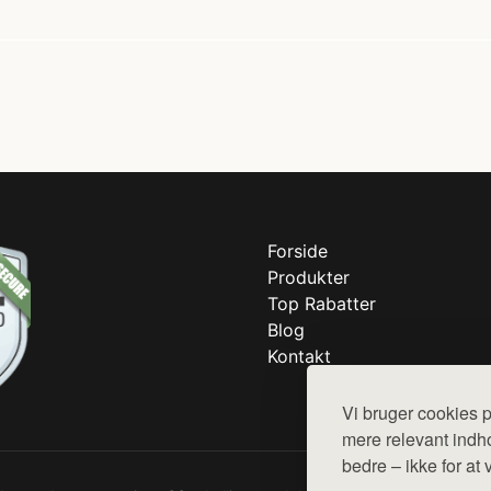
Forside
Produkter
Top Rabatter
Blog
Kontakt
Vi bruger cookies p
mere relevant indho
bedre – ikke for at 