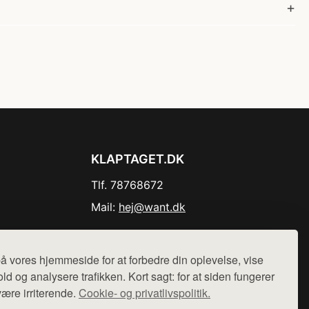
KLAPTAGET.DK
Tlf. 78768672
Mail:
hej@want.dk
Cookie- og privatlivspolitik
å vores hjemmeside for at forbedre din oplevelse, vise
ld og analysere trafikken. Kort sagt: for at siden fungerer
være irriterende.
Cookie- og privatlivspolitik.