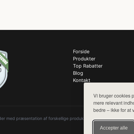
Forside
Produkter
Top Rabatter
Blog
Kontakt
Vi bruger cookies p
mere relevant indho
bedre – ikke for at 
r med præsentation af forskellige produkter fra diverse webshops. De
Accepter alle