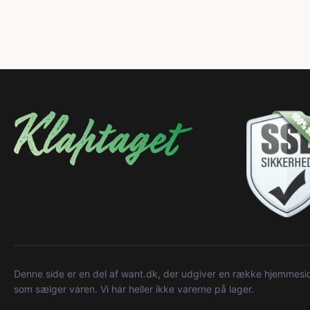
Denne side er en del af want.dk, der udgiver en række hjemmeside
som sælger varen. Vi har heller ikke varerne på lager.