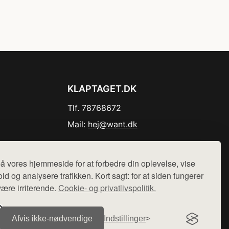
KLAPTAGET.DK
Tlf. 78768672
Mail:
hej@want.dk
Cookie- og privatlivspolitik
å vores hjemmeside for at forbedre din oplevelse, vise
ld og analysere trafikken. Kort sagt: for at siden fungerer
være irriterende.
Cookie- og privatlivspolitik.
r sælges ikke varer fra denne side - vi henviser til de shops,
Afvis ikke‑nødvendige
Indstillinger