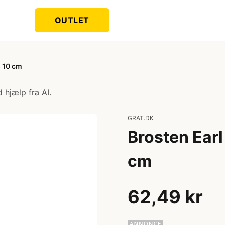
OUTLET
x 10 cm
 hjælp fra AI.
GRAT.DK
Brosten Earl
cm
62,49 kr