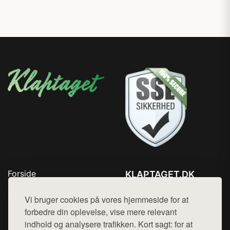
Forside
KLAPTAGET.DK
Produkter
Tlf. 78768672
Top Rabatter
Vi bruger cookies på vores hjemmeside for at
Mail:
hej@want.dk
Blog
forbedre din oplevelse, vise mere relevant
Kontakt
indhold og analysere trafikken. Kort sagt: for at