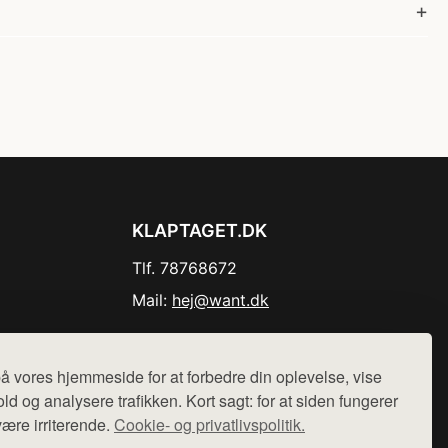
KLAPTAGET.DK
Tlf. 78768672
Mail:
hej@want.dk
Cookie- og privatlivspolitik
å vores hjemmeside for at forbedre din oplevelse, vise
ld og analysere trafikken. Kort sagt: for at siden fungerer
være irriterende.
Cookie- og privatlivspolitik.