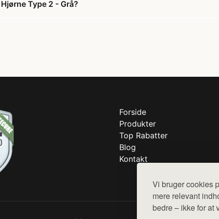
Hjørne Type 2 - Grå?
Forside
Produkter
Top Rabatter
Blog
Kontakt
Vi bruger cookies p
mere relevant indho
bedre – ikke for at 