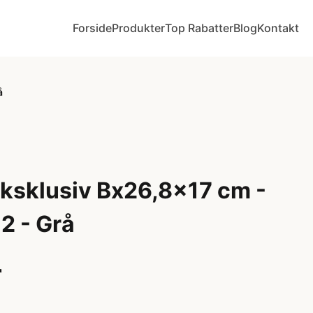
Forside
Produkter
Top Rabatter
Blog
Kontakt
å
ksklusiv Bx26,8x17 cm -
2 - Grå
r