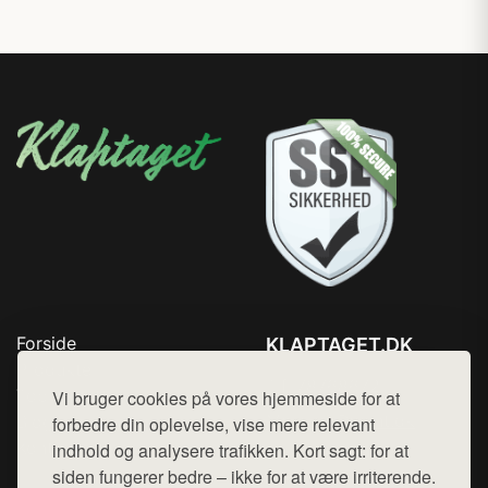
Forside
KLAPTAGET.DK
Produkter
Tlf. 78768672
Top Rabatter
Vi bruger cookies på vores hjemmeside for at
Mail:
hej@want.dk
Blog
forbedre din oplevelse, vise mere relevant
Kontakt
indhold og analysere trafikken. Kort sagt: for at
Cookie- og privatlivspolitik
siden fungerer bedre – ikke for at være irriterende.