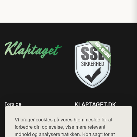
Forside
KLAPTAGET.DK
Produkter
Tlf. 78768672
Top Rabatter
Vi bruger cookies på vores hjemmeside for at
Mail:
hej@want.dk
Blog
forbedre din oplevelse, vise mere relevant
Kontakt
indhold og analysere trafikken. Kort sagt: for at