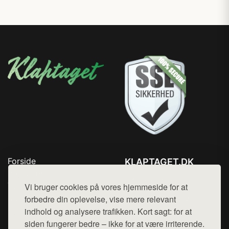
Forside
KLAPTAGET.DK
Produkter
Tlf. 78768672
Top Rabatter
Vi bruger cookies på vores hjemmeside for at
Mail:
hej@want.dk
Blog
forbedre din oplevelse, vise mere relevant
Kontakt
indhold og analysere trafikken. Kort sagt: for at
Cookie- og privatlivspolitik
siden fungerer bedre – ikke for at være irriterende.