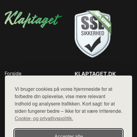
Forside
KLAPTAGET.DK
Produkter
Tlf. 78768672
Top Rabatter
Vi bruger cookies på vores hjemmeside for at
Mail:
hej@want.dk
Blog
forbedre din oplevelse, vise mere relevant
Kontakt
indhold og analysere trafikken. Kort sagt: for at
Cookie- og privatlivspolitik
siden fungerer bedre – ikke for at være irriterende.
Cookie- og privatlivspolitik.
Denne side er en del af want.dk, der udgiver en række
Accepter alle