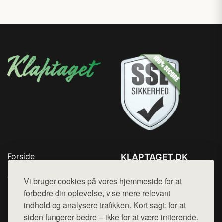
Forside
KLAPTAGET.DK
Produkter
Tlf. 78768672
Top Rabatter
Vi bruger cookies på vores hjemmeside for at
Mail:
hej@want.dk
Blog
forbedre din oplevelse, vise mere relevant
Kontakt
indhold og analysere trafikken. Kort sagt: for at
Cookie- og privatlivspolitik
siden fungerer bedre – ikke for at være irriterende.