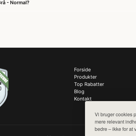
rå - Normal?
Forside
Produkter
Top Rabatter
Blog
Kontakt
Vi bruger cookies p
mere relevant indho
bedre – ikke for at 