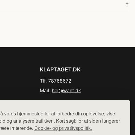
KLAPTAGET.DK
Tlf. 78768672
Mail:
hej@want.dk
Cookie- og privatlivspolitik
å vores hjemmeside for at forbedre din oplevelse, vise
ld og analysere trafikken. Kort sagt: for at siden fungerer
være irriterende.
Cookie- og privatlivspolitik.