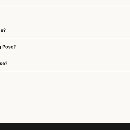
se?
g Pose?
ose?