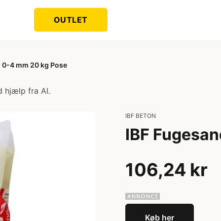
OUTLET
 0-4 mm 20 kg Pose
 hjælp fra AI.
IBF BETON
IBF Fugesan
106,24 kr
Køb her