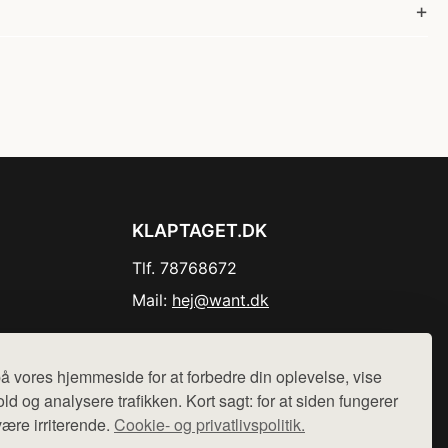
KLAPTAGET.DK
Tlf. 78768672
Mail:
hej@want.dk
Cookie- og privatlivspolitik
å vores hjemmeside for at forbedre din oplevelse, vise
ld og analysere trafikken. Kort sagt: for at siden fungerer
være irriterende.
Cookie- og privatlivspolitik.