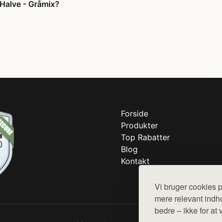
Halve - Gråmix?
Forside
Produkter
Top Rabatter
Blog
Kontakt
Vi bruger cookies p
mere relevant indho
bedre – ikke for at 