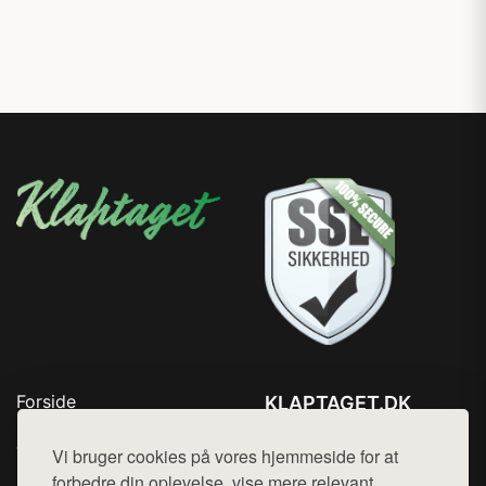
Forside
KLAPTAGET.DK
Produkter
Tlf. 78768672
Top Rabatter
Vi bruger cookies på vores hjemmeside for at
Mail:
hej@want.dk
Blog
forbedre din oplevelse, vise mere relevant