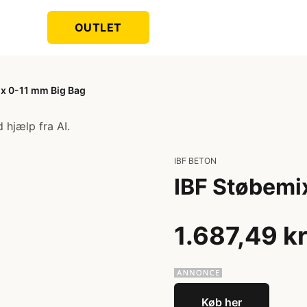
OUTLET
ix 0-11 mm Big Bag
 hjælp fra AI.
IBF BETON
IBF Støbemi
1.687,49 k
Køb her