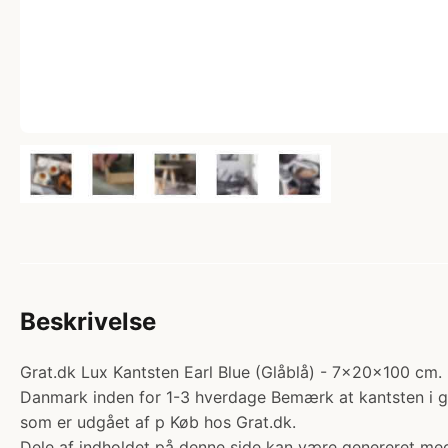
Beskrivelse
Grat.dk Lux Kantsten Earl Blue (Glåblå) - 7x20x100 cm. K
Danmark inden for 1-3 hverdage Bemærk at kantsten i gran
som er udgået af p Køb hos Grat.dk.
Dele af indholdet på denne side kan være genereret med