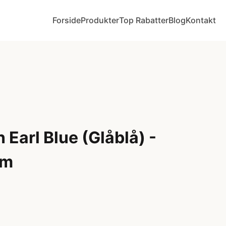
Forside
Produkter
Top Rabatter
Blog
Kontakt
 Earl Blue (Glåblå) -
cm