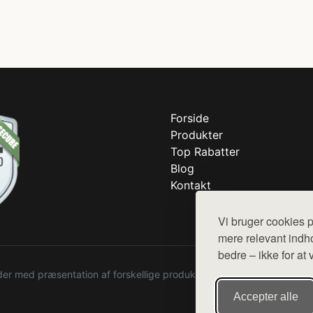
Forside
Produkter
Top Rabatter
Blog
Kontakt
Vi bruger cookies p
mere relevant indho
bedre – ikke for at 
r med præsentation af forskellige produkter fra diverse webshops. De
Accepter alle