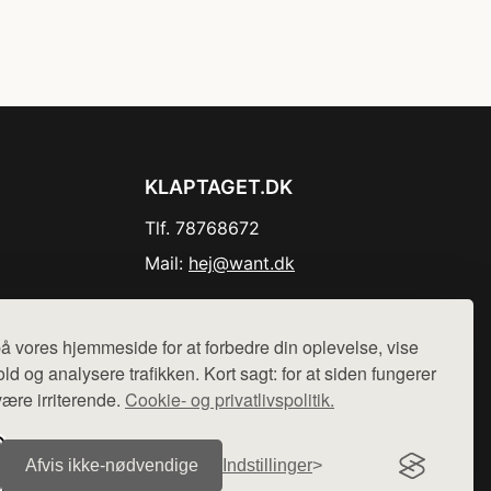
KLAPTAGET.DK
Tlf. 78768672
Mail:
hej@want.dk
Cookie- og privatlivspolitik
å vores hjemmeside for at forbedre din oplevelse, vise
ld og analysere trafikken. Kort sagt: for at siden fungerer
være irriterende.
Cookie- og privatlivspolitik.
r sælges ikke varer fra denne side - vi henviser til de shops,
Afvis ikke‑nødvendige
Indstillinger