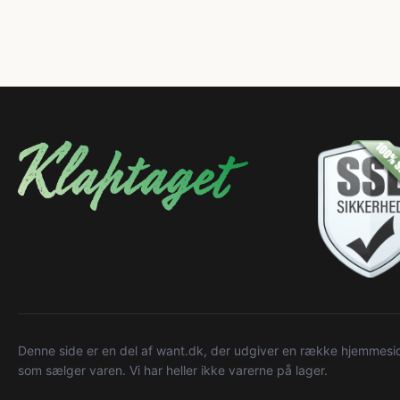
Denne side er en del af want.dk, der udgiver en række hjemmeside
som sælger varen. Vi har heller ikke varerne på lager.