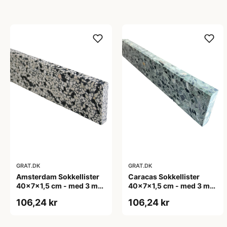
GRAT.DK
GRAT.DK
Amsterdam Sokkellister
Caracas Sokkellister
40x7x1,5 cm - med 3 mm
40x7x1,5 cm - med 3 mm
fas i top
fas i top
106,24 kr
106,24 kr