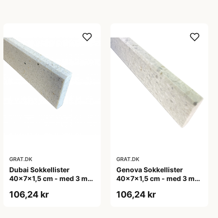
GRAT.DK
GRAT.DK
Dubai Sokkellister
Genova Sokkellister
40x7x1,5 cm - med 3 mm
40x7x1,5 cm - med 3 mm
fas i top
fas i top
106,24 kr
106,24 kr