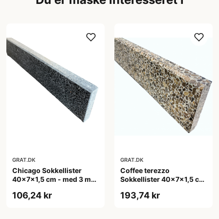
GRAT.DK
GRAT.DK
Chicago Sokkellister
Coffee terezzo
40x7x1,5 cm - med 3 mm
Sokkellister 40x7x1,5 cm
fas i top
- med 3 mm fas i top
106,24 kr
193,74 kr