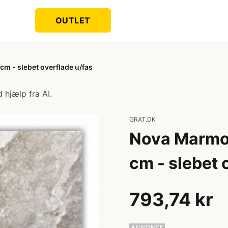
OUTLET
cm - slebet overflade u/fas
 hjælp fra AI.
GRAT.DK
Nova Marmor 
cm - slebet 
793,74 kr