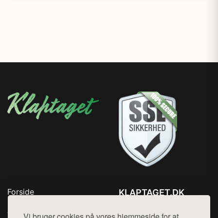
Forside
KLAPTAGET.DK
Produkter
Tlf. 78768672
Top Rabatter
Vi bruger cookies på vores hjemmeside for at