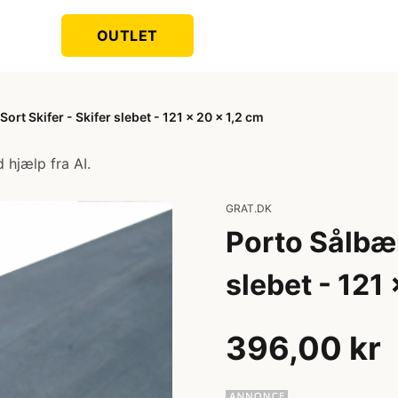
OUTLET
ort Skifer - Skifer slebet - 121 x 20 x 1,2 cm
 hjælp fra AI.
GRAT.DK
Porto Sålbæn
slebet - 121
396,00 kr