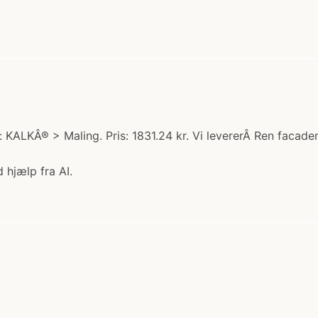
: KALKÂ® > Maling. Pris: 1831.24 kr. Vi levererÂ Ren facade
 hjælp fra AI.