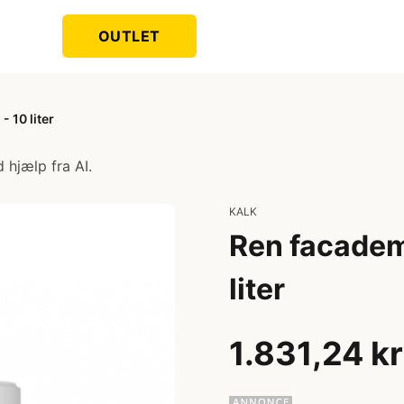
OUTLET
 10 liter
 hjælp fra AI.
KALK
Ren facadem
liter
1.831,24 kr