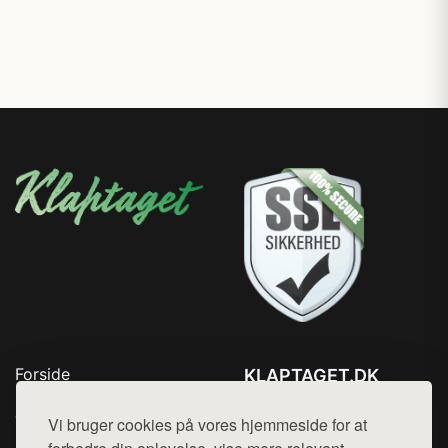
Forside
KLAPTAGET.DK
Produkter
Tlf. 78768672
Top Rabatter
Vi bruger cookies på vores hjemmeside for at
Mail:
hej@want.dk
Blog