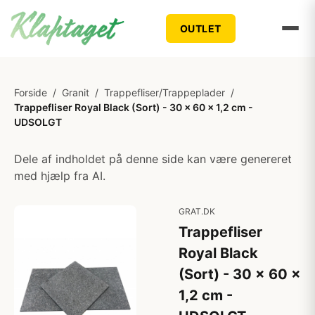
OUTLET
Forside
/
Granit
/
Trappefliser/Trappeplader
/
Trappefliser Royal Black (Sort) - 30 x 60 x 1,2 cm -
UDSOLGT
Dele af indholdet på denne side kan være genereret
med hjælp fra AI.
GRAT.DK
Trappefliser
Royal Black
(Sort) - 30 x 60 x
1,2 cm -