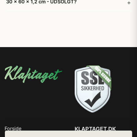
30 x 60 x 1,2 cm - UDSOLGT?
Forside
KLAPTAGET.DK
Produkter