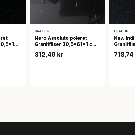
GRAT.DK
GRAT.DK
ret
Nero Assoluto poleret
New Indi
30,5x1
Granitfliser 30,5x61x1 cm -
Granitfl
as
overflade m/fas
cm - ove
812,49 kr
718,74