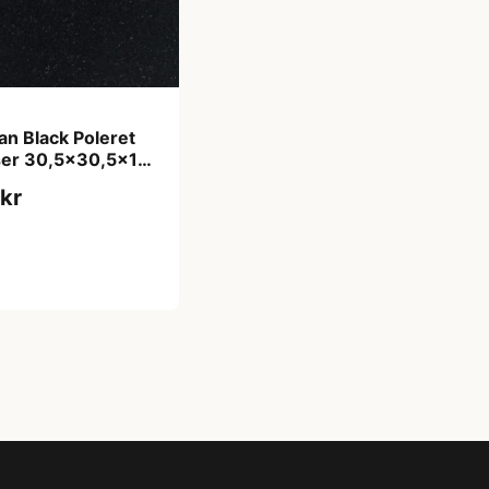
an Black Poleret
iser 30,5x30,5x1
rflade m/fas
 kr