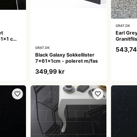
GRAT.DK
et
Earl Gre
61x1 cm -
Granitfl
cm - ove
GRAT.DK
543,74
Black Galaxy Sokkellister
7x61x1cm - poleret m/fas
349,99 kr