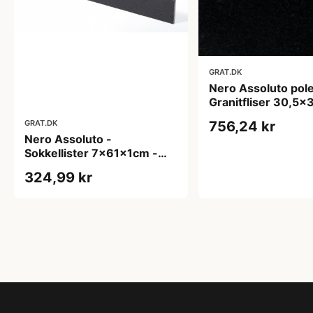
GRAT.DK
Nero Assoluto pole
Granitfliser 30,5x
cm - overflade m/f
GRAT.DK
756,24 kr
Nero Assoluto -
Sokkellister 7x61x1cm -
poleret m/fas
324,99 kr