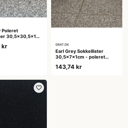
y Poleret
iser 30,5x30,5x1
rflade m/fas
GRAT.DK
 kr
Earl Grey Sokkellister
30,5x7x1cm - poleret
m/fas
143,74 kr