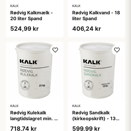
KALK
KALK
Rødvig Kalkmælk -
Rødvig Kalkvand - 18
20 liter Spand
liter Spand
524,99 kr
406,24 kr
KALK
KALK
Rødvig Kulekalk
Rødvig Sandkalk
langtidslagret min. 4
(kirkeopskrift) - 13
år - 25 kg Spand
liter Spand
718,74 kr
599,99 kr