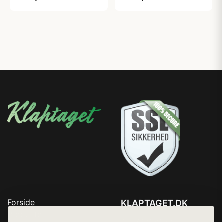
Forside
KLAPTAGET.DK
Produkter
Tlf. 78768672