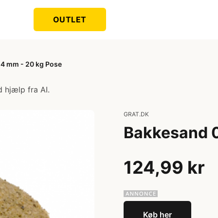
OUTLET
4 mm - 20 kg Pose
 hjælp fra AI.
GRAT.DK
Bakkesand 0
124,99 kr
Køb her