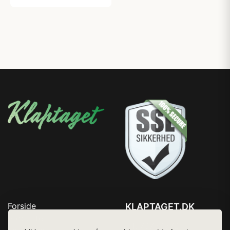
Forside
KLAPTAGET.DK
Produkter
Tlf. 78768672