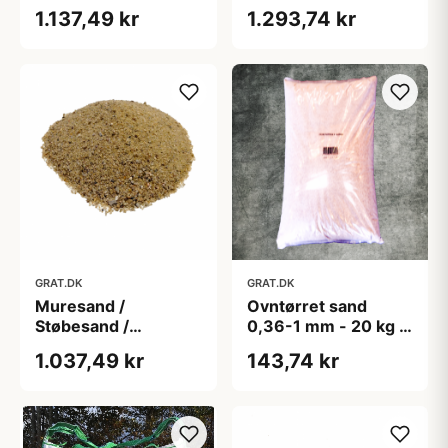
1.137,49 kr
1.293,74 kr
GRAT.DK
GRAT.DK
Muresand /
Ovntørret sand
Støbesand /
0,36-1 mm - 20 kg i
Bakkesand 0-4 mm -
pose
1.037,49 kr
143,74 kr
Big Bag ca. 1000 kg