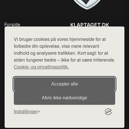
Forside
KLAPTAGET.DK
Produkter
Tlf. 78768672
Top Rabatter
Vi bruger cookies på vores hjemmeside for at
Mail:
hej@want.dk
Blog
forbedre din oplevelse, vise mere relevant
Kontakt
indhold og analysere trafikken. Kort sagt: for at
Cookie- og privatlivspolitik
siden fungerer bedre – ikke for at være irriterende.
Cookie- og privatlivspolitik.
Denne side er en del af want.dk, der udgiver en række
Accepter alle
hjemmesider med præsentation af forskellige produkter fra
diverse webshops. Der sælges ikke varer fra denne side - vi
Afvis ikke‑nødvendige
henviser til de shops, som sælger varen. Vi har heller ikke
varerne på lager.
Indstillinger
© 2026 klaptaget.dk. Alle rettigheder forbeholdes.