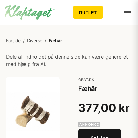
OUTLET
Forside
/
Diverse
/
Fæhår
Dele af indholdet på denne side kan være genereret
med hjælp fra AI.
GRAT.DK
Fæhår
377,00 kr
Køb her