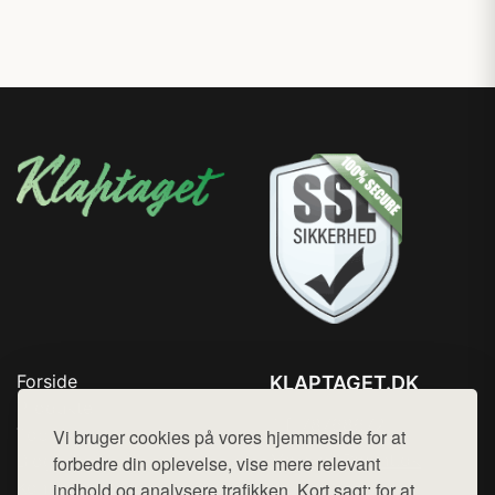
Forside
KLAPTAGET.DK
Produkter
Tlf. 78768672
Top Rabatter
Vi bruger cookies på vores hjemmeside for at
Mail:
hej@want.dk
Blog
forbedre din oplevelse, vise mere relevant
Kontakt
indhold og analysere trafikken. Kort sagt: for at