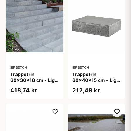
IBF BETON
IBF BETON
Trappetrin
Trappetrin
60x30x18 cm - Lige
60x40x15 cm - Lige
kant - Sort/Antracit
kant - Grå
418,74 kr
212,49 kr