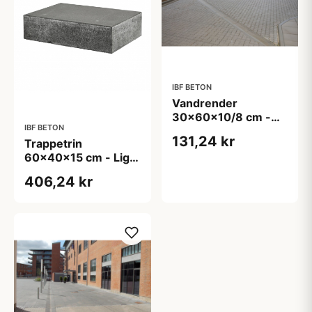
IBF BETON
Vandrender
30x60x10/8 cm -
IBF BETON
Rund - Grå
131,24 kr
Trappetrin
60x40x15 cm - Lige
kant - Sort/Antracit
406,24 kr