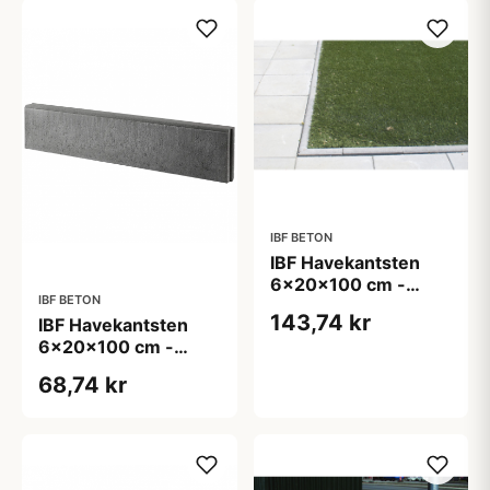
IBF BETON
IBF Havekantsten
6x20x100 cm -
IBF BETON
Rund overkant -
143,74 kr
IBF Havekantsten
Sort/Antracit
6x20x100 cm -
Rund overkant - Grå
68,74 kr