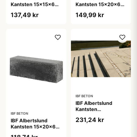
Kantsten 15x15x60
Kantsten 15x20x60
cm - vandret
cm - vandret
137,49 kr
149,99 kr
overside - Grå
overside - Grå
IBF BETON
IBF Albertslund
Kantsten
IBF BETON
15x30x100 cm -
231,24 kr
IBF Albertslund
vandret overside -
Kantsten 15x20x60
Grå
cm - vandret