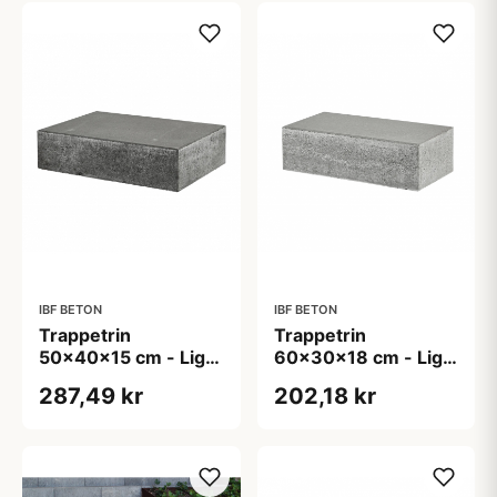
IBF BETON
IBF BETON
Trappetrin
Trappetrin
50x40x15 cm - Lige
60x30x18 cm - Lige
kant - Sort/Antracit
kant - Grå
287,49 kr
202,18 kr