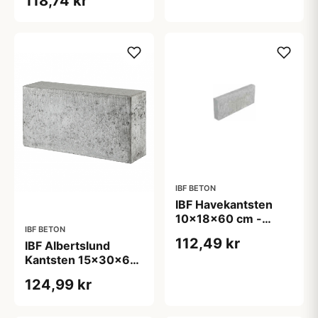
118,74 kr
overside -
Sort/Antracit
IBF BETON
IBF Havekantsten
10x18x60 cm -
IBF BETON
Kantningssten Lige
112,49 kr
IBF Albertslund
kant - Grå
Kantsten 15x30x60
cm - vandret
124,99 kr
overside - Grå