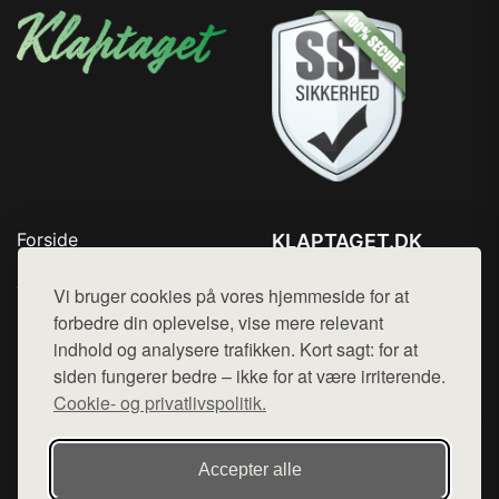
Forside
KLAPTAGET.DK
Produkter
Tlf. 78768672
Top Rabatter
Vi bruger cookies på vores hjemmeside for at
Mail:
hej@want.dk
Blog
forbedre din oplevelse, vise mere relevant
Kontakt
indhold og analysere trafikken. Kort sagt: for at
Cookie- og privatlivspolitik
siden fungerer bedre – ikke for at være irriterende.
Cookie- og privatlivspolitik.
Denne side er en del af want.dk, der udgiver en række
Accepter alle
hjemmesider med præsentation af forskellige produkter fra