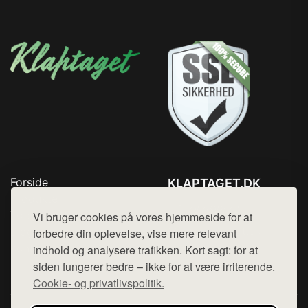
Forside
KLAPTAGET.DK
Produkter
Tlf. 78768672
Top Rabatter
Vi bruger cookies på vores hjemmeside for at
Mail:
hej@want.dk
Blog
forbedre din oplevelse, vise mere relevant
Kontakt
indhold og analysere trafikken. Kort sagt: for at
Cookie- og privatlivspolitik
siden fungerer bedre – ikke for at være irriterende.
Cookie- og privatlivspolitik.