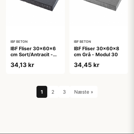
IBF BETON
IBF BETON
IBF Fliser 30x60x6
IBF Fliser 30x60x8
cm Sort/Antracit -
cm Grå - Modul 30
Modul 30
34,13 kr
34,45 kr
1
2
3
Næste »