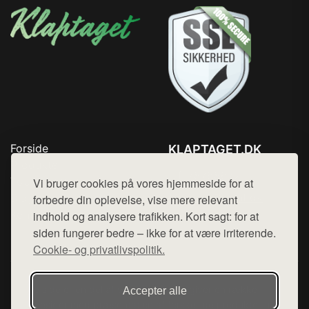
Forside
KLAPTAGET.DK
Produkter
Tlf. 78768672
Top Rabatter
Vi bruger cookies på vores hjemmeside for at
Mail:
hej@want.dk
Blog
forbedre din oplevelse, vise mere relevant
Kontakt
indhold og analysere trafikken. Kort sagt: for at
Cookie- og privatlivspolitik
siden fungerer bedre – ikke for at være irriterende.
Cookie- og privatlivspolitik.
Denne side er en del af want.dk, der udgiver en række
Accepter alle
hjemmesider med præsentation af forskellige produkter fra