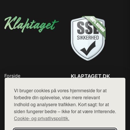
Forside
KLAPTAGET.DK
Produkter
Tlf. 78768672
Top Rabatter
Vi bruger cookies på vores hjemmeside for at
Mail:
hej@want.dk
Blog
forbedre din oplevelse, vise mere relevant
Kontakt
indhold og analysere trafikken. Kort sagt: for at
Cookie- og privatlivspolitik
siden fungerer bedre – ikke for at være irriterende.
Cookie- og privatlivspolitik.