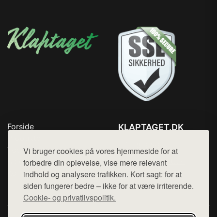
Forside
KLAPTAGET.DK
Produkter
Tlf. 78768672
Top Rabatter
Vi bruger cookies på vores hjemmeside for at
Mail:
hej@want.dk
Blog
forbedre din oplevelse, vise mere relevant
Kontakt
indhold og analysere trafikken. Kort sagt: for at
Cookie- og privatlivspolitik
siden fungerer bedre – ikke for at være irriterende.
Cookie- og privatlivspolitik.