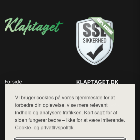
Forside
KLAPTAGET.DK
Produkter
Tlf. 78768672
Top Rabatter
Vi bruger cookies på vores hjemmeside for at
Mail:
hej@want.dk
Blog
forbedre din oplevelse, vise mere relevant
Kontakt
indhold og analysere trafikken. Kort sagt: for at
Cookie- og privatlivspolitik
siden fungerer bedre – ikke for at være irriterende.
Cookie- og privatlivspolitik.