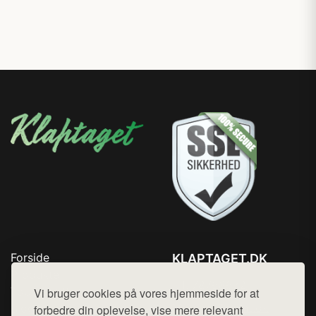
Forside
KLAPTAGET.DK
Produkter
Tlf. 78768672
Top Rabatter
Vi bruger cookies på vores hjemmeside for at
Mail:
hej@want.dk
Blog
forbedre din oplevelse, vise mere relevant