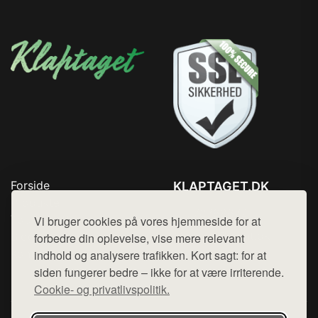
Forside
KLAPTAGET.DK
Produkter
Tlf. 78768672
Top Rabatter
Vi bruger cookies på vores hjemmeside for at
Mail:
hej@want.dk
Blog
forbedre din oplevelse, vise mere relevant
Kontakt
indhold og analysere trafikken. Kort sagt: for at
Cookie- og privatlivspolitik
siden fungerer bedre – ikke for at være irriterende.
Cookie- og privatlivspolitik.