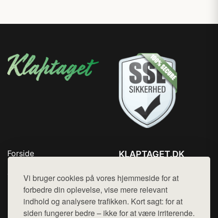
Forside
KLAPTAGET.DK
Produkter
Tlf. 78768672
Top Rabatter
Vi bruger cookies på vores hjemmeside for at
Mail:
hej@want.dk
Blog
forbedre din oplevelse, vise mere relevant
Kontakt
indhold og analysere trafikken. Kort sagt: for at
Cookie- og privatlivspolitik
siden fungerer bedre – ikke for at være irriterende.