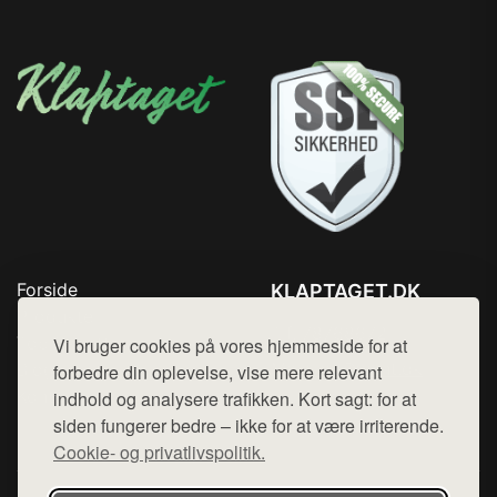
Forside
KLAPTAGET.DK
Produkter
Tlf. 78768672
Top Rabatter
Vi bruger cookies på vores hjemmeside for at
Mail:
hej@want.dk
Blog
forbedre din oplevelse, vise mere relevant
Kontakt
indhold og analysere trafikken. Kort sagt: for at
Cookie- og privatlivspolitik
siden fungerer bedre – ikke for at være irriterende.
Cookie- og privatlivspolitik.