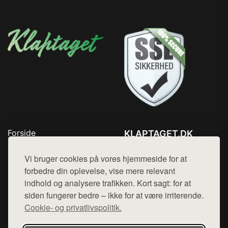
Forside
KLAPTAGET.DK
Produkter
Tlf. 78768672
Top Rabatter
Vi bruger cookies på vores hjemmeside for at
Mail:
hej@want.dk
Blog
forbedre din oplevelse, vise mere relevant
Kontakt
indhold og analysere trafikken. Kort sagt: for at
Cookie- og privatlivspolitik
siden fungerer bedre – ikke for at være irriterende.
Cookie- og privatlivspolitik.