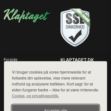
Forside
KLAPTAGET.DK
Produkter
Tlf. 78768672
Top Rabatter
Vi bruger cookies på vores hjemmeside for at
Mail:
hej@want.dk
Blog
forbedre din oplevelse, vise mere relevant
Kontakt
indhold og analysere trafikken. Kort sagt: for at
Cookie- og privatlivspolitik
siden fungerer bedre – ikke for at være irriterende.
Cookie- og privatlivspolitik.
Denne side er en del af want.dk, der udgiver en række
Accepter alle