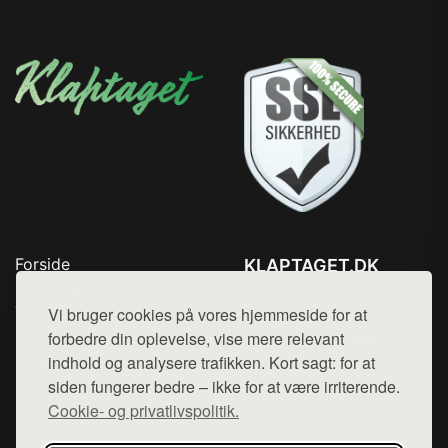
Forside
KLAPTAGET.DK
Produkter
Tlf. 78768672
Top Rabatter
Vi bruger cookies på vores hjemmeside for at
Mail:
hej@want.dk
Blog
forbedre din oplevelse, vise mere relevant
Kontakt
indhold og analysere trafikken. Kort sagt: for at
Cookie- og privatlivspolitik
siden fungerer bedre – ikke for at være irriterende.
Cookie- og privatlivspolitik.