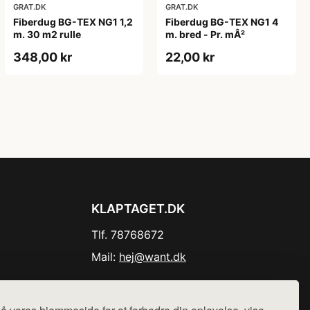
GRAT.DK
GRAT.DK
Fiberdug BG-TEX NG1 1,2
Fiberdug BG-TEX NG1 4
m. 30 m2 rulle
m. bred - Pr. mÂ²
348,00 kr
22,00 kr
KLAPTAGET.DK
Tlf. 78768672
Mail:
hej@want.dk
Cookie- og privatlivspolitik