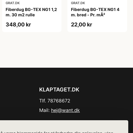
GRAT.DK
GRAT.DK
Fiberdug BG-TEX NG1 1,2
Fiberdug BG-TEX NG1 4
m. 30 m2 rulle
m. bred - Pr. mÂ²
348,00 kr
22,00 kr
KLAPTAGET.DK
Tlf. 78768672
Mail:
hej@want.dk
Cookie- og privatlivspolitik