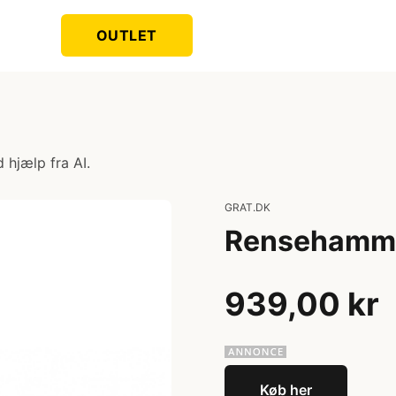
OUTLET
 hjælp fra AI.
GRAT.DK
Rensehamme
939,00 kr
Køb her